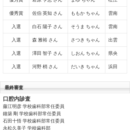
優秀賞
佐伯 英知 さん
ももか ちゃん
雲南
入選
白石 陽子 さん
そうま ちゃん
雲南
入選
森 雅裕 さん
さつき ちゃん
出雲
入選
澤田 智子 さん
しおん ちゃん
県央
入選
河野 梢 さん
だいき ちゃん
浜田
最終審査
口腔内診査
藤江明彦 学校歯科部常任委員
鐘築 剛 学校歯科部常任委員
石田十悟 学校歯科部常任委員
永松久美子 学校歯科部