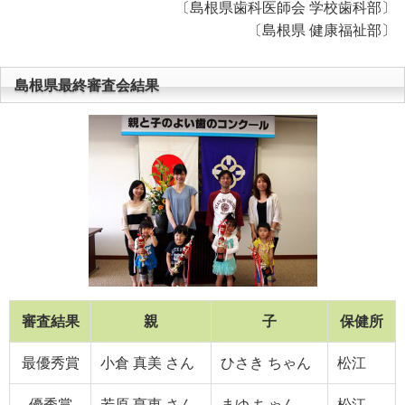
〔島根県歯科医師会 学校歯科部〕
〔
島根県 健康福祉部〕
島根県最終審査会結果
審査結果
親
子
保健所
最優秀賞
小倉 真美 さん
ひさき ちゃん
松江
優秀賞
若原 亨恵 さん
まゆ ちゃん
松江