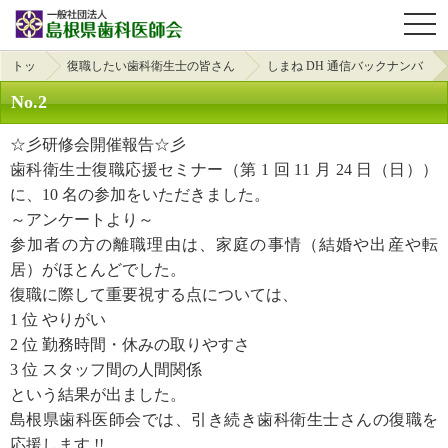
OPE
トッ
復職したい歯科衛生士の皆さん
しまね DH 通信バックナンバ
プ
へ
ー
No.2
☆彡研修会開催報告☆彡
歯科衛生士復職応援セミナー（第 1 回 11 月 24 日（日））
に、10 名の参加をいただきました。
～アンケートより～
参加者の方の離職理由は、家庭の事情（結婚や出産や転
居）がほとんどでした。
復職に際して重要視する点については、
1 位 やりがい
2 位 勤務時間・休みの取りやすさ
3 位 スタッフ間の人間関係
という結果が出ました。
島根県歯科医師会では、引き続き歯科衛生士さんの復職を
応援します !!