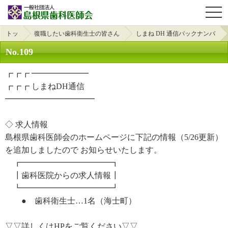
OPE
トッ
復職したい歯科衛生士の皆さん
しまね DH 通信バックナンバ
プ
へ
ー
No.109
┏┏┏ ━━━━━━━
┏┏┏ しまねDH通信
━━━━━━━━━━━
◇ 求人情報
島根県歯科医師会のホームページに下記の情報（5/26更新）
を追加しましたので お知らせいたします。
┏━━━━━━━━━━━┓
┃歯科医院からの求人情報┃
┗━━━━━━━━━━━┛
● 歯科衛生士…1名（海士町）
▽▽詳しくはHPをご覧ください▽▽