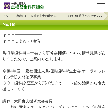
OPE
トッ
復職したい歯科衛生士の皆さん
しまね DH 通信バックナンバ
プ
へ
ー
No.110
┏┏┏ ━━━━━━━
┏┏┏ しまねDH通信
━━━━━━━━━━━
島根県歯科衛生士会より研修会開催について情報提供があ
りましたので、ご案内 いたします。
令和4年度 一般社団法人島根県歯科衛生士会 オーラルフレ
イル予防人材確保事業
◇◇ 歯科診療室から飛びだそう！ ～歯の治療から食支
援に～ ◇◇
講師：大田食支援研究会会長
一般社団法人グッドネイバーズカンパニーくちビル認定