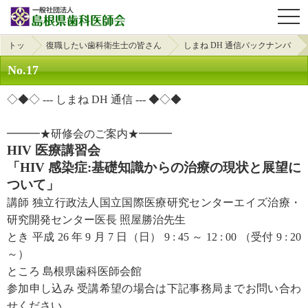
OPE
トッ
復職したい歯科衛生士の皆さん
しまね DH 通信バックナンバ
プ
へ
ー
No.17
◇◆◇ --- しまね DH 通信 --- ◆◇◆
━━━★研修会のご案内★━━━
HIV 医療講習会
「HIV 感染症:基礎知識からの治療の現状と展望に
ついて」
講師 独立行政法人国立国際医療研究センターエイズ治療・
研究開発センター医長 照屋勝治先生
とき 平成 26 年 9 月 7 日（日） 9 : 45 ～ 12 : 00 （受付 9 : 20
～）
ところ 島根県歯科医師会館
参加申し込み 受講希望の場合は下記事務局までお問い合わ
せください。