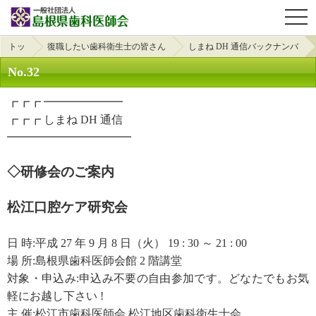
OPE
トッ
復職したい歯科衛生士の皆さん
しまね DH 通信バックナンバ
プ
へ
ー
No.32
┏┏┏ ━━━━━━━
┏┏┏ しまね DH 通信
━━━━━━━━━━━
◇研修会のご案内
松江口腔ケア研究会
日 時:平成 27 年 9 月 8 日（火） 19 : 30 ～ 21 : 00
場 所:島根県歯科医師会館 2 階講堂
対象・申込み:申込み不要の自由参加です。どなたでもお気
軽にお越し下さい !
主 催:松江市歯科医師会 松江地区歯科衛生士会