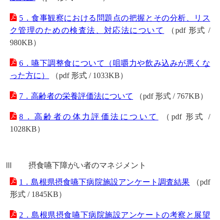
5．食事観察における問題点の把握とその分析、リス
ク管理のための検査法、対応法について
（pdf 形式 /
980KB）
6．嚥下調整食について（咀嚼力や飲み込みが悪くな
った方に）
（pdf 形式 / 1033KB）
7．高齢者の栄養評価法について
（pdf 形式 / 767KB）
8．高齢者の体力評価法について
（pdf 形式 /
1028KB）
Ⅲ 摂食嚥下障がい者のマネジメント
1．島根県摂食嚥下病院施設アンケート調査結果
（pdf
形式 / 1845KB）
2．島根県摂食嚥下病院施設アンケートの考察と展望