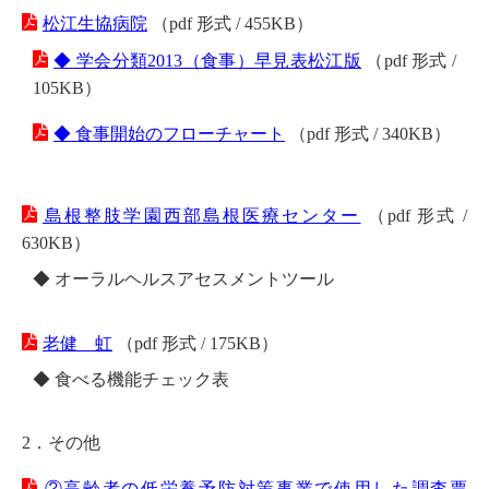
松江生協病院
（pdf 形式 / 455KB）
◆ 学会分類2013（食事）早見表松江版
（pdf 形式 /
105KB）
◆ 食事開始のフローチャート
（pdf 形式 / 340KB）
島根整肢学園西部島根医療センター
（pdf 形式 /
630KB）
◆ オーラルヘルスアセスメントツール
老健 虹
（pdf 形式 / 175KB）
◆ 食べる機能チェック表
2．その他
②高齢者の低栄養予防対策事業で使用した調査票