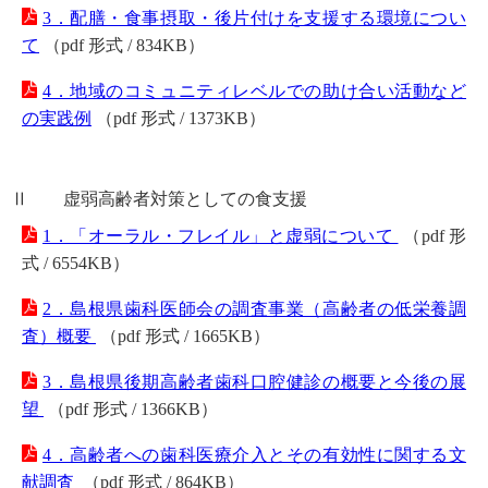
3．配膳・食事摂取・後片付けを支援する環境につい
て
（pdf 形式 / 834KB）
4．地域のコミュニティレベルでの助け合い活動など
の実践例
（pdf 形式 / 1373KB）
Ⅱ 虚弱高齢者対策としての食支援
1．「オーラル・フレイル」と虚弱について
（pdf 形
式 / 6554KB）
2．島根県歯科医師会の調査事業（高齢者の低栄養調
査）概要
（pdf 形式 / 1665KB）
3．島根県後期高齢者歯科口腔健診の概要と今後の展
望
（pdf 形式 / 1366KB）
4．高齢者への歯科医療介入とその有効性に関する文
献調査
（pdf 形式 / 864KB）