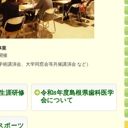
事業
開催
学術講演会、大学同窓会等共催講演会 など）
生涯研修
令和8年度島根県歯科医学
会について
スポーツ