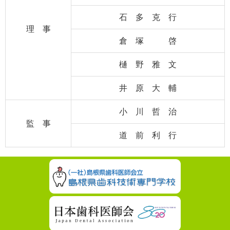
石 多 克 行
理 事
倉 塚 啓
樋 野 雅 文
井 原 大 輔
小 川 哲 治
監 事
道 前 利 行