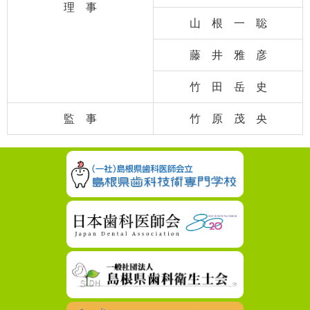
理 事
山 根 一 聡
藤 井 雅 彦
竹 田 岳 史
監 事
竹 原 茂 央