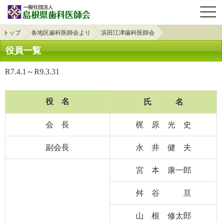
OPE
トップ
各地区歯科医師会より
浜田江津歯科医師会
役員一覧
R7.4.1～R9.3.31
役 名
氏 名
会 長
梶 原 光 史
副会長
永 井 健 夫
宮 本 康一郎
舛 谷 亘
山 根 修太郎