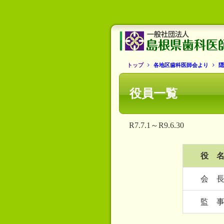
トップ
各地区歯科医師会より
隠
役員一覧
R7.7.1～R9.6.30
役 
会 
監 