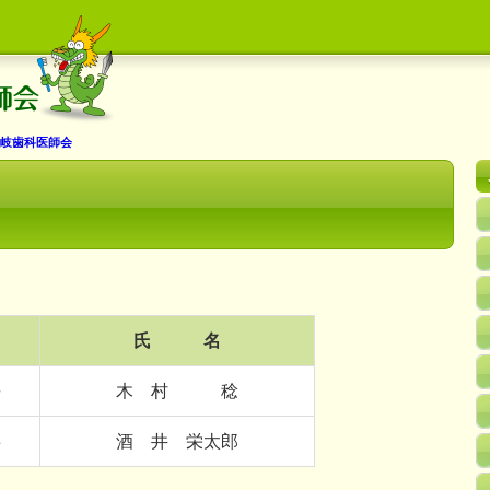
岐歯科医師会
名
氏 名
長
木 村 稔
事
酒 井 栄太郎