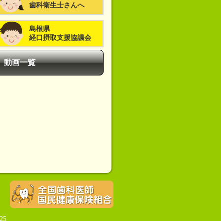
歯科衛生士さんへ
島根県
経口摂取支援協議会
動画一覧
25