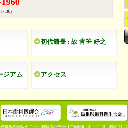
-1960
7:00)
初代館長 : 故 青笹 好之
ージアム
アクセス
根県歯科医師会 〒690-0884 島根県松江市南田町141-9 / TEL. 0852-24-27